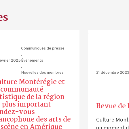
es
Communiqués de presse
,
février 2025
Événements
,
Nouvelles des membres
21 décembre 202
lture Montérégie et
a communauté
tistique de la région
 plus important
Revue de 
endez-vous
ancophone des arts de
Culture Mont
 scène en Amérique
un moment de