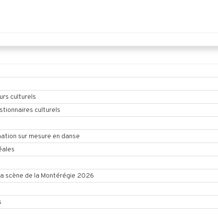
urs culturels
tionnaires culturels
ation sur mesure en danse
éales
la scène de la Montérégie 2026
s