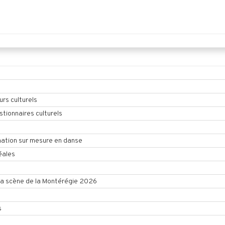
urs culturels
tionnaires culturels
ation sur mesure en danse
éales
la scène de la Montérégie 2026
s