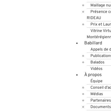
Maillage n
Présence co
RIDEAU
Prix et Lau
Vitrine Virt
Montérégien
Babillard
Appels de 
Publication
Balados
Vidéos
À propos
Équipe
Conseil d’a
Médias
Partenaires
Documents