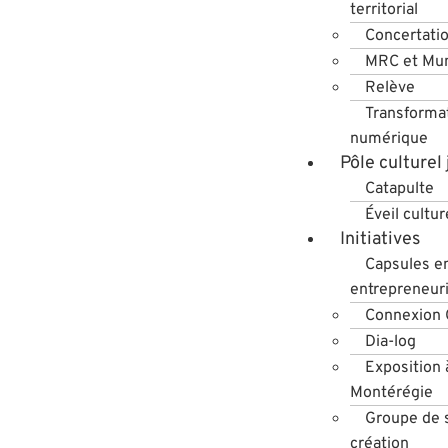
territorial
Concertati
MRC et Mun
Relève
Transforma
numérique
Pôle culturel
Catapulte
Éveil cultur
Initiatives
Capsules e
entrepreneuri
Connexion
Dia-log
Exposition 
Montérégie
Groupe de s
création