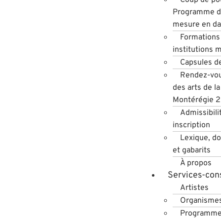
Programme de
mesure en d
Formations 
institutions 
Capsules d
Rendez-vou
des arts de la
Montérégie 
Admissibili
inscription
Lexique, d
et gabarits
À propos
Services-cons
Artistes
Organisme
Programme 