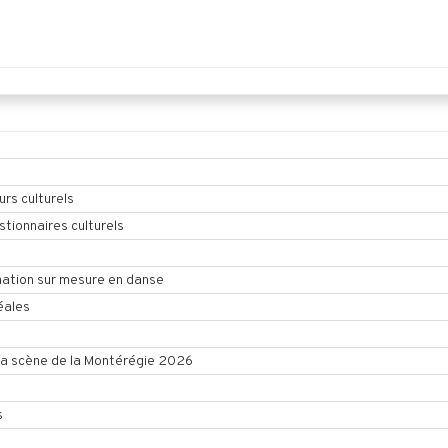
urs culturels
tionnaires culturels
ation sur mesure en danse
éales
la scène de la Montérégie 2026
s