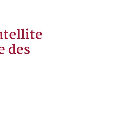
tellite
e des