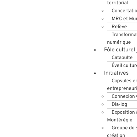
territorial
Concertati
MRC et Mun
Relève
Transforma
numérique
Pôle culturel
Catapulte
Éveil cultur
Initiatives
Capsules e
entrepreneuri
Connexion
Dia-log
Exposition 
Montérégie
Groupe de s
création