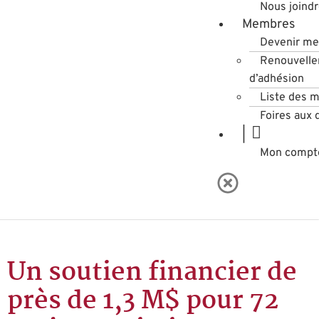
Nous joind
Membres
Devenir m
Renouvell
d’adhésion
Liste des 
Foires aux 
|
Mon compt
Un soutien financier de
près de 1,3 M$ pour 72