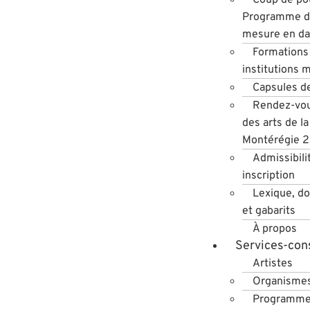
Programme de
mesure en d
Formations 
institutions 
Capsules d
Rendez-vou
des arts de la
Montérégie 
Admissibili
inscription
Lexique, d
et gabarits
À propos
Services-cons
Artistes
Organisme
Programme 