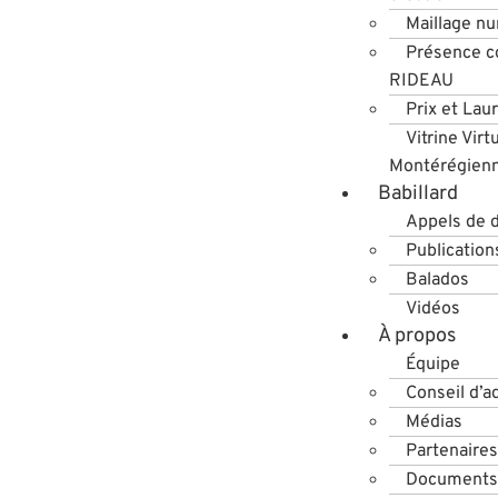
Maillage n
Présence co
RIDEAU
Prix et Lau
Vitrine Virt
Montérégien
Babillard
Appels de 
Publication
Balados
Vidéos
À propos
Équipe
Conseil d’a
Médias
Partenaires
Documents