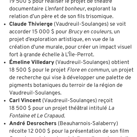
19 500 $ pour réaliser le projet de théâtre
documentaire
L’enfant bonheur
, explorant la
relation d’un père et de son fils trisomique.
Claude Thivierge
(Vaudreuil-Soulanges) se voit
accorder 15 000 $ pour
Brucy en couleurs
, un
projet d’exploration artistique, en vue de la
création d'une murale, pour créer un impact visuel
fort à grande échelle à L’Île-Perrot.
Émeline Villedary
(Vaudreuil-Soulanges) obtient
18 500 $ pour le projet
Flore en commun
, un projet
de recherche qui vise à développer une palette de
pigments botaniques du terroir de la région de
Vaudreuil-Soulanges.
Carl Vincent
(Vaudreuil-Soulanges) reçoit
18 500 $ pour un projet théâtral intitulé
La
Fontaine et Le Crapaud
.
André Desrochers
(Beauharnois-Salaberry)
récolte 12 000 $ pour la présentation de son film