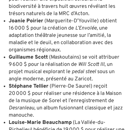
biodiversité à travers huit œuvres révélant les
trésors naturels de la MRC d’Acton.
Joanie Poirier
(Marguerite-D’Youville) obtient
16 000 $ pour la création de
L’Envolée
, une
adaptation théâtrale jeunesse sur l’amitié, la
maladie et le deuil, en collaboration avec des
organismes régionaux.
Guillaume Scott
(Maskoutains) se voit attribuer
9 600 $ pour la réalisation de
Will Scott III
, un
projet musical explorant le
pedal steel
sous un
angle moderne, présenté au Zaricot.
Stéphane Tellier
(Pierre-De Saurel) reçoit
20 000 $ pour réaliser une résidence à la Maison
de la musique de Sorel et l’enregistrement de
Desranleau
, un album fusionnant classique et jazz
manouche.
Louise-Marie Beauchamp
(La Vallée-du-
Richelieu) bénéficie de 19 000 $ pour réaliser une