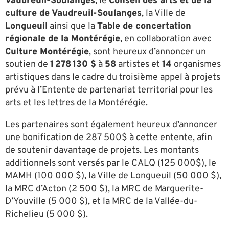
Vaudreuil-Soulanges
, le
Conseil des arts et de la
culture de Vaudreuil-Soulanges
, la Ville de
Longueuil
ainsi que la
Table de concertation
régionale de la Montérégie
, en collaboration avec
Culture Montérégie
, sont heureux d’annoncer un
soutien de
1 278 130 $
à
58
artistes et
14
organismes
artistiques dans le cadre du troisième appel à projets
prévu à l’Entente de partenariat territorial pour les
arts et les lettres de la Montérégie.
Les partenaires sont également heureux d’annoncer
une bonification de 287 500$ à cette entente, afin
de soutenir davantage de projets. Les montants
additionnels sont versés par le CALQ (125 000$), le
MAMH (100 000 $), la Ville de Longueuil (50 000 $),
la MRC d’Acton (2 500 $), la MRC de Marguerite-
D’Youville (5 000 $), et la MRC de la Vallée-du-
Richelieu (5 000 $).