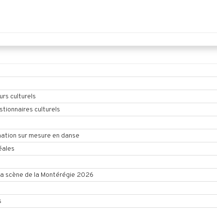
urs culturels
tionnaires culturels
ation sur mesure en danse
éales
la scène de la Montérégie 2026
s