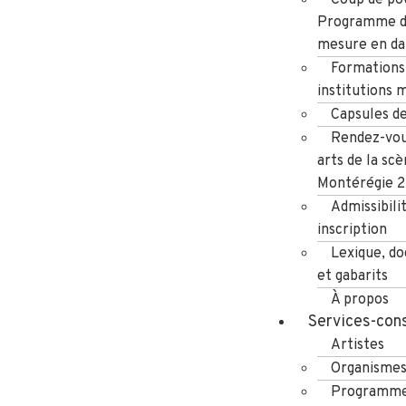
Programme d
mesure en da
Formations
institutions 
Capsules d
Rendez-vou
arts de la scè
Montérégie 
Admissibili
inscription
Lexique, d
et gabarits
À propos
Services-cons
Artistes
Organisme
Programme 