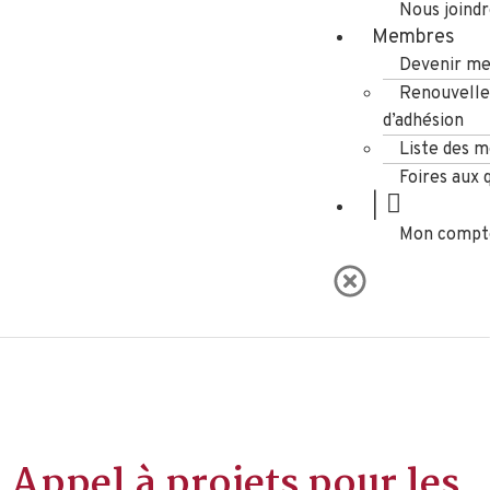
Nous joind
Membres
Devenir m
Renouvell
d’adhésion
Liste des 
Foires aux 
|
Mon compt
Appel à projets pour les