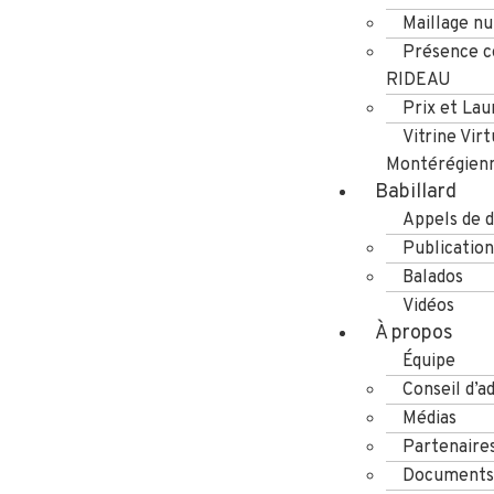
Maillage n
Présence co
RIDEAU
Prix et Lau
Vitrine Virt
Montérégien
Babillard
Appels de d
Publication
Balados
Vidéos
À propos
Équipe
Conseil d’a
Médias
Partenaire
Documents