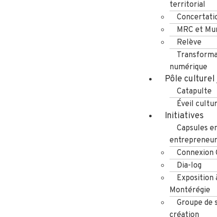
territorial
Concertati
MRC et Mun
Relève
Transforma
numérique
Pôle culturel
Catapulte
Éveil cultu
Initiatives
Capsules e
entrepreneuri
Connexion
Dia-log
Exposition 
Montérégie
Groupe de s
création