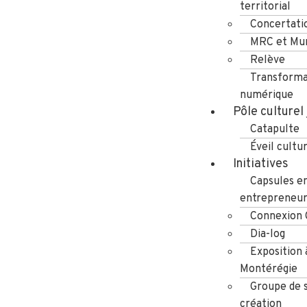
territorial
Concertati
MRC et Mun
Relève
Transforma
numérique
Pôle culturel
Catapulte
Éveil cultu
Initiatives
Capsules e
entrepreneuri
Connexion
Dia-log
Exposition 
Montérégie
Groupe de s
création