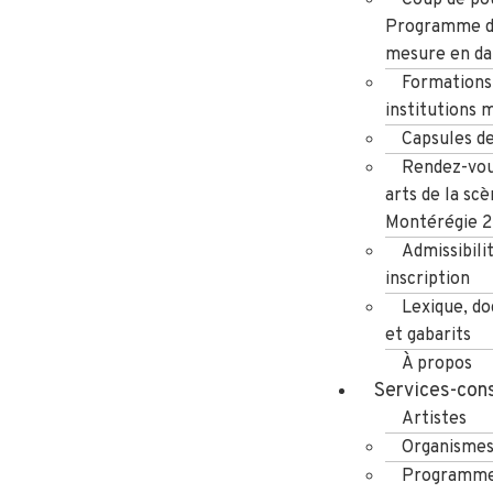
Programme d
mesure en da
Formations
institutions 
Capsules d
Rendez-vou
arts de la scè
Montérégie 
Admissibili
inscription
Lexique, d
et gabarits
À propos
Services-cons
Artistes
Organisme
Programme 