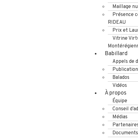
Maillage n
Présence co
RIDEAU
Prix et Lau
Vitrine Virt
Montérégien
Babillard
Appels de d
Publication
Balados
Vidéos
À propos
Équipe
Conseil d’a
Médias
Partenaire
Documents