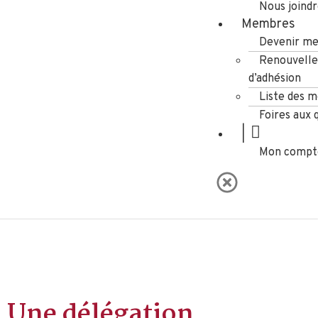
Nous joind
Membres
Devenir m
Renouvell
d’adhésion
Liste des 
Foires aux 
|
Mon compt
Une délégation