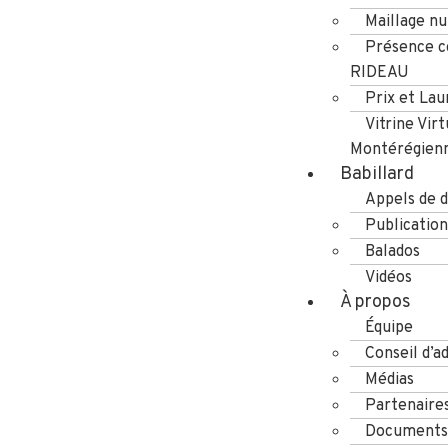
Maillage n
Présence co
RIDEAU
Prix et Lau
Vitrine Virt
Montérégien
Babillard
Appels de d
Publication
Balados
Vidéos
À propos
Équipe
Conseil d’a
Médias
Partenaire
Documents