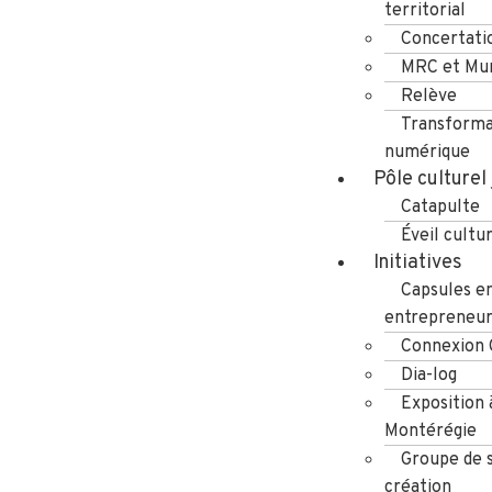
territorial
Concertati
MRC et Mun
Relève
Transforma
numérique
Pôle culturel
Catapulte
Éveil cultu
Initiatives
Capsules e
entrepreneuri
Connexion
Dia-log
Exposition 
Montérégie
Groupe de s
création