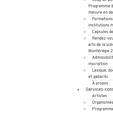
Programme d
mesure en da
Formations
institutions 
Capsules d
Rendez-vou
arts de la scè
Montérégie 
Admissibili
inscription
Lexique, d
et gabarits
À propos
Services-cons
Artistes
Organisme
Programme 