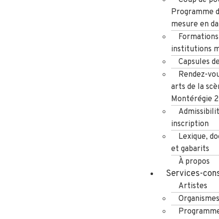
Programme d
mesure en da
Formations
institutions 
Capsules d
Rendez-vou
arts de la scè
Montérégie 
Admissibili
inscription
Lexique, d
et gabarits
À propos
Services-cons
Artistes
Organisme
Programme 