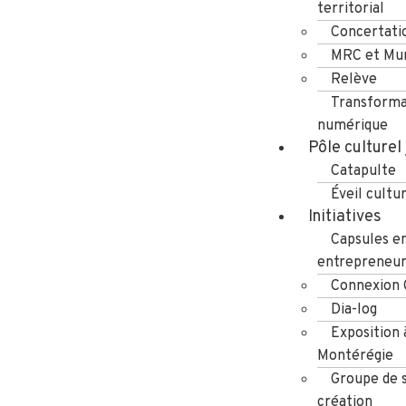
territorial
Concertati
MRC et Mun
Relève
Transforma
numérique
Pôle culturel
Catapulte
Éveil cultu
Initiatives
Capsules e
entrepreneuri
Connexion
Dia-log
Exposition 
Montérégie
Groupe de s
création