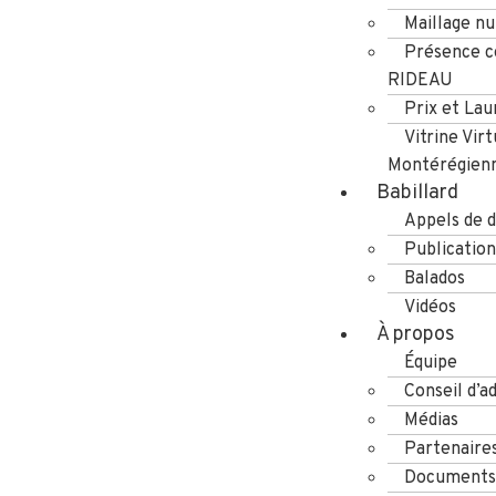
Maillage n
Présence co
RIDEAU
Prix et Lau
Vitrine Virt
Montérégien
Babillard
Appels de d
Publication
Balados
Vidéos
À propos
Équipe
Conseil d’a
Médias
Partenaire
Documents