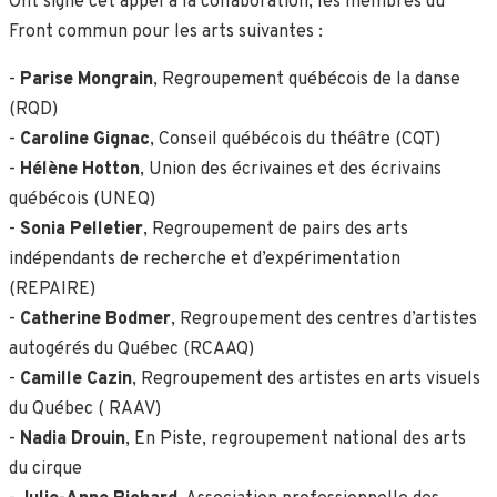
Ont signé cet appel à la collaboration, les membres du
Front commun pour les arts suivant·es :
-
Parise Mongrain
, Regroupement québécois de la danse
(RQD)
-
Caroline Gignac
, Conseil québécois du théâtre (CQT)
-
Hélène Hotton
, Union des écrivaines et des écrivains
québécois (UNEQ)
-
Sonia Pelletier
, Regroupement de pairs des arts
indépendants de recherche et d’expérimentation
(REPAIRE)
-
Catherine Bodmer
, Regroupement des centres d’artistes
autogérés du Québec (RCAAQ)
-
Camille Cazin
, Regroupement des artistes en arts visuels
du Québec ( RAAV)
-
Nadia Drouin
, En Piste, regroupement national des arts
du cirque