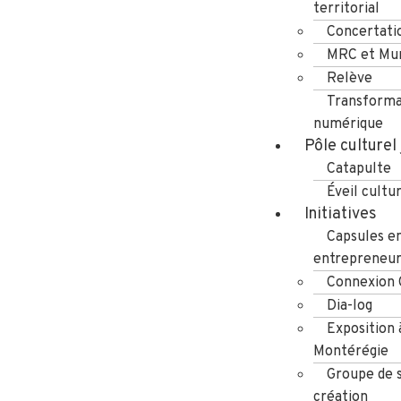
territorial
Concertati
MRC et Mun
Relève
Transforma
numérique
Pôle culturel
Catapulte
Éveil cultu
Initiatives
Capsules e
entrepreneuri
Connexion
Dia-log
Exposition 
Montérégie
Groupe de s
création