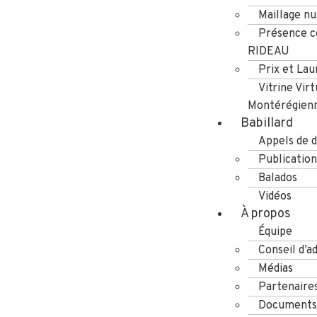
Maillage n
Présence co
RIDEAU
Prix et Lau
Vitrine Virt
Montérégien
Babillard
Appels de d
Publication
Balados
Vidéos
À propos
Équipe
Conseil d’a
Médias
Partenaire
Documents