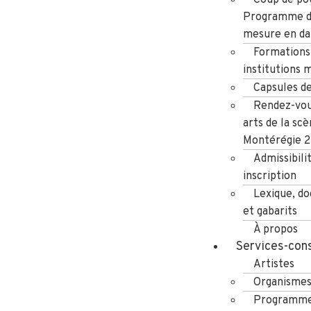
Programme d
mesure en da
Formations
institutions 
Capsules d
Rendez-vou
arts de la scè
Montérégie 
Admissibili
inscription
Lexique, d
et gabarits
À propos
Services-cons
Artistes
Organisme
Programme 