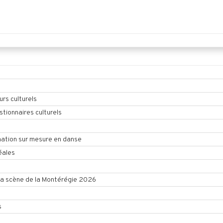
urs culturels
tionnaires culturels
ation sur mesure en danse
éales
la scène de la Montérégie 2026
s