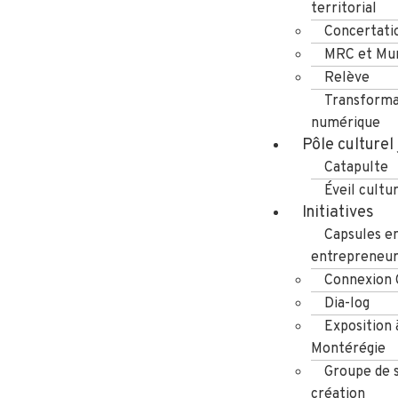
territorial
Concertati
MRC et Mun
Relève
Transforma
numérique
Pôle culturel
Catapulte
Éveil cultu
Initiatives
Capsules e
entrepreneuri
Connexion
Dia-log
Exposition 
Montérégie
Groupe de s
création