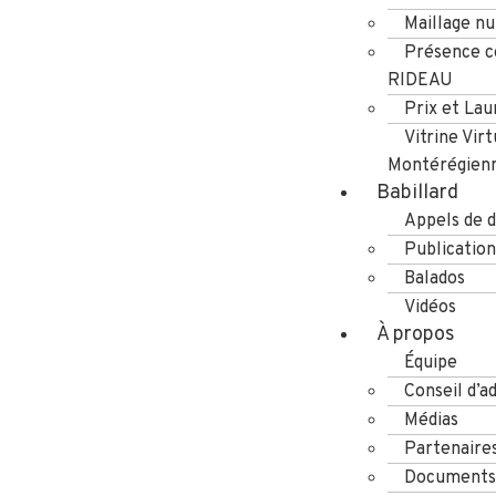
Maillage n
Présence co
RIDEAU
Prix et Lau
Vitrine Virt
Montérégien
Babillard
Appels de d
Publication
Balados
Vidéos
À propos
Équipe
Conseil d’a
Médias
Partenaire
Documents