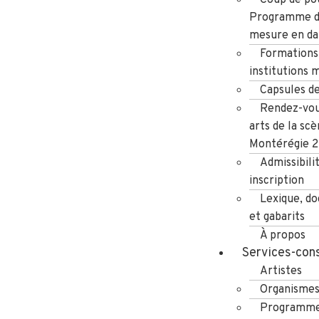
Programme d
mesure en da
Formations
institutions 
Capsules d
Rendez-vou
arts de la scè
Montérégie 
Admissibili
inscription
Lexique, d
et gabarits
À propos
Services-cons
Artistes
Organisme
Programme 