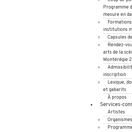
Programme d
mesure en da
Formations
institutions 
Capsules d
Rendez-vou
arts de la scè
Montérégie 
Admissibili
inscription
Lexique, d
et gabarits
À propos
Services-cons
Artistes
Organisme
Programme 