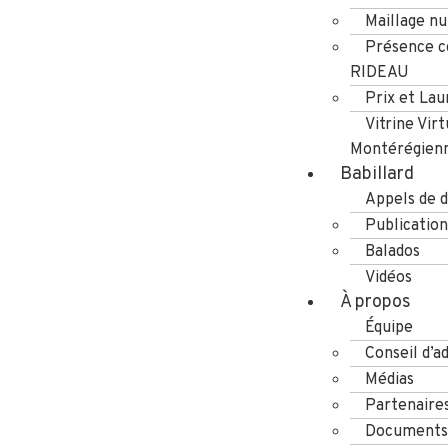
Maillage n
Présence co
RIDEAU
Prix et Lau
Vitrine Virt
Montérégien
Babillard
Appels de d
Publication
Balados
Vidéos
À propos
Équipe
Conseil d’a
Médias
Partenaire
Documents