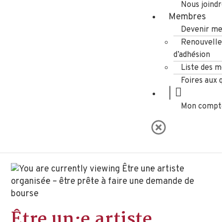
Nous joind
Membres
Devenir m
Renouvell
d’adhésion
Liste des 
Foires aux 
|
Mon compt
Être un·e artiste