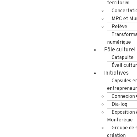
territorial
Concertati
MRC et Mun
Relève
Transforma
numérique
Pôle culturel
Catapulte
Éveil cultu
Initiatives
Capsules e
entrepreneuri
Connexion
Dia-log
Exposition 
Montérégie
Groupe de s
création