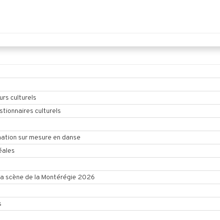
urs culturels
tionnaires culturels
ation sur mesure en danse
éales
la scène de la Montérégie 2026
s