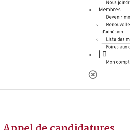
Nous joind
Membres
Devenir m
Renouvell
d’adhésion
Liste des 
Foires aux 
|
Mon compt
Appel de candidatures