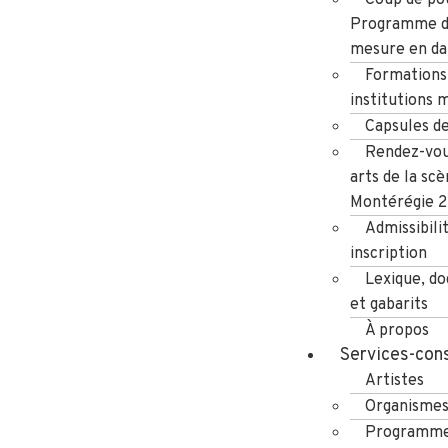
Programme d
mesure en da
Formations
institutions 
Capsules d
Rendez-vou
arts de la scè
Montérégie 
Admissibili
inscription
Lexique, d
et gabarits
À propos
Services-cons
Artistes
Organisme
Programme 