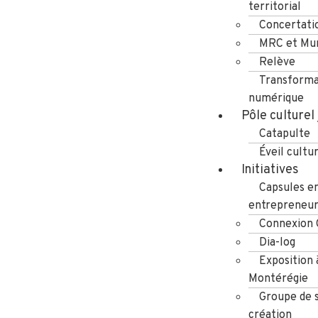
territorial
Concertati
MRC et Mun
Relève
Transforma
numérique
Pôle culturel
Catapulte
Éveil cultu
Initiatives
Capsules e
entrepreneuri
Connexion
Dia-log
Exposition 
Montérégie
Groupe de s
création