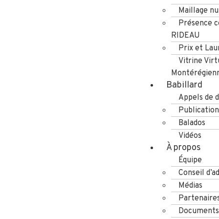
Maillage n
Présence co
RIDEAU
Prix et Lau
Vitrine Virt
Montérégien
Babillard
Appels de d
Publication
Balados
Vidéos
À propos
Équipe
Conseil d’a
Médias
Partenaire
Documents